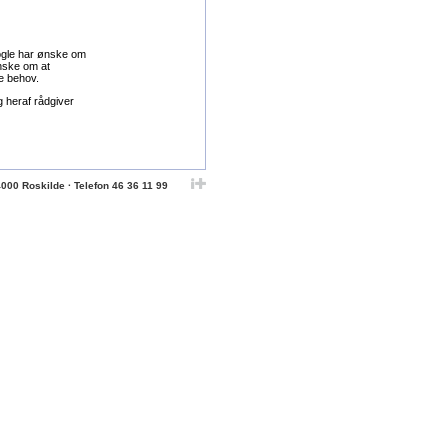
ogle har ønske om
ønske om at
le behov.
 heraf rådgiver
4000 Roskilde · Telefon 46 36 11 99