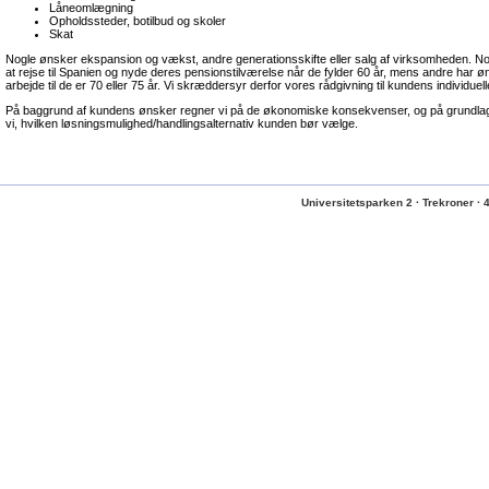
Låneomlægning
Opholdssteder, botilbud og skoler
Skat
Nogle ønsker ekspansion og vækst, andre generationsskifte eller salg af virksomheden. N
at rejse til Spanien og nyde deres pensionstilværelse når de fylder 60 år, mens andre har 
arbejde til de er 70 eller 75 år. Vi skræddersyr derfor vores rådgivning til kundens individuel
På baggrund af kundens ønsker regner vi på de økonomiske konsekvenser, og på grundlag
vi, hvilken løsningsmulighed/handlingsalternativ kunden bør vælge.
Universitetsparken 2 · Trekroner · 