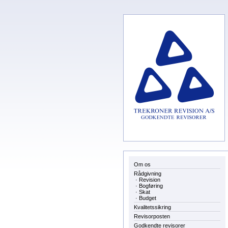
Om os
Rådgivning
·
Revision
·
Bogføring
·
Skat
·
Budget
Kvalitetssikring
Revisorposten
Godkendte revisorer